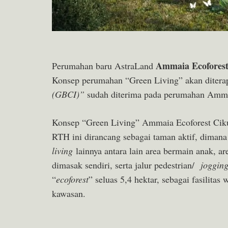
Ammaia Ecofores
Perumahan baru AstraLand
Konsep perumahan “Green Living” akan diterap
(GBCI)”
sudah diterima pada perumahan Amma
Konsep “Green Living” Ammaia Ecoforest Cikup
RTH ini dirancang sebagai taman aktif, dimana
living
lainnya antara lain area bermain anak, a
dimasak sendiri, serta jalur pedestrian/
joggin
“
ecoforest
” seluas 5,4 hektar, sebagai fasilita
kawasan.