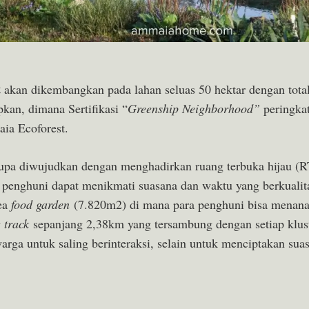
t
akan dikembangkan pada lahan seluas 50 hektar dengan tota
kan, dimana Sertifikasi “
Greenship Neighborhood”
peringka
ia Ecoforest.
a diwujudkan dengan menghadirkan ruang terbuka hijau (RTH
 penghuni dapat menikmati suasana dan waktu yang berkualit
rea
food garden
(7.820m2) di mana para penghuni bisa menan
g track
sepanjang 2,38km yang tersambung dengan setiap klust
s warga untuk saling berinteraksi, selain untuk menciptakan s